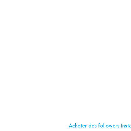
notoriété
Dans le monde actuel des médias sociaux,
Instagram, la question d’
acheter des a
Instagram tout en fournissant des consei
Pourquoi ac
Instagram ?
Les réseaux sociaux sont devenus une pla
visuel puissant.
Acheter des followers Inst