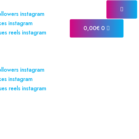
ollowers instagram
ikes instagram
0,00
€
0
ues reels instagram
ollowers instagram
ikes instagram
ues reels instagram
es abonnés In
let pour boos