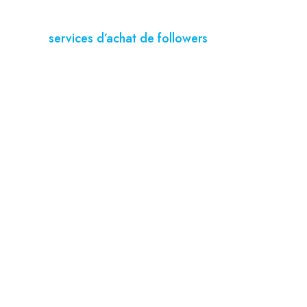
-prix.
pose des
,
services d’achat de followers
ter des abonnés
gram :
achat